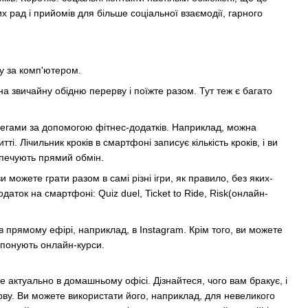
рад і прийомів для більше соціальної взаємодії, гарного
у за комп'ютером.
на звичайну обідню перерву і поїжте разом. Тут теж є багато
легами за допомогою фітнес-додатків. Наприклад, можна
. Лічильник кроків в смартфоні записує кількість кроків, і ви
езпечують прямий обмін.
 можете грати разом в самі різні ігри, як правило, без яких-
даток на смартфоні: Quiz duel, Ticket to Ride, Risk(онлайн-
прямому ефірі, наприклад, в Instagram. Крім того, ви можете
опонують онлайн-курси.
е актуально в домашньому офісі. Дізнайтеся, чого вам бракує, і
рву. Ви можете використати його, наприклад, для невеликого