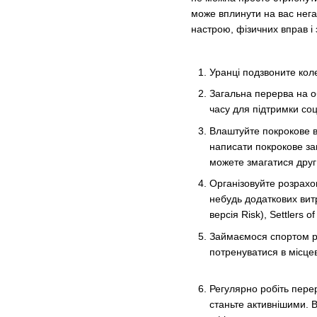
може вплинути на вас нега
настрою, фізичних вправ і
Уранці подзвоните кол
Загальна перерва на об
часу для підтримки соц
Влаштуйте покрокове в
написати покрокове зав
можете змагатися друг 
Організовуйте розрахов
небудь додаткових витр
версія Risk), Settlers o
Займаємося спортом ра
потренуватися в місце
Регулярно робіть перер
станьте активнішими. В