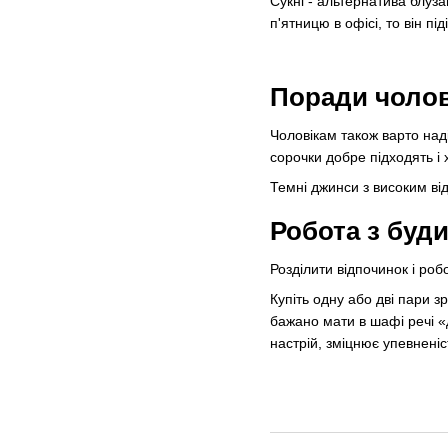
Сукні - альтернатива блуз
п'ятницю в офісі, то він пі
Поради чолов
Чоловікам також варто наді
сорочки добре підходять і 
Темні джинси з високим ві
Робота з буди
Розділити відпочинок і ро
Купіть одну або дві пари з
бажано мати в шафі речі «
настрій, зміцнює упевненіс