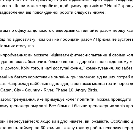
тивно. Що ви можете зробити, щоб цьому протидіяти? Наші 7 кращих 
 задоволення від повсякденної роботи слідують нижче:
егам по офісу за допомогою відеодзвінка і випийте разом першу кав
ід по відеозв'язку: чом би і не пообідати разом? Призначте зустріч 
іальних стосунків.
ипробування: ви можете ініціювати фитнес-испытание зі своїми ко
дання, яке забезпечить більше вправ і здоров'я в повсякденному житті
з другом. Крім того, в чаті доступні функції коментування, які заб
ані на багато користувачів онлайн-ігри: залежно від ваших потреб ви
ат. Наприклад найбільш відповідні, в які також можна грати через до
f Catan, City - Country - River, Phase 10, Angry Birds.
зом: тренування, яке примушує колег попітніти, можна проводити в 
вому тренажерному залі. Все більше і більше тренажерних залів пр
ви і пересувайтеся: якщо ви відпочиваєте, ви іржавієте. Особливо ц
становіть таймер на 60 хвилин і кожну годину робіть невелику пере