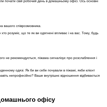
ли почати свій робочий день в домашньому офісі. Ось основні
на вашого співрозмовника.
то розуміє, що те як ви одягнені впливає і на вас. Тому, будь
ого не рекомендується, піжама сигналізує про розслаблення і
енному одязі. Як би ви себе почували в піжамі, якби клієнт
навіть непрофесійно? Ваше внутрішнє відношення відбивається
домашнього офісу