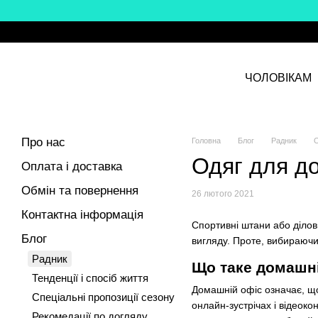
Перейти до основного контенту
ЧОЛОВІКАМ
Про нас
Головна
Блог
Радник
О
Одяг для д
Оплата і доставка
Обмін та повернення
26 лютого 2021
Контактна інформація
Cпортивні штани або ділов
Блог
вигляду. Проте, вибираючи
Радник
Що таке домашн
Тенденції і спосіб життя
Домашній офіс означає, що
Спеціальні пропозиції сезону
онлайн-зустрічах і відеоко
Рекомедації по догляду