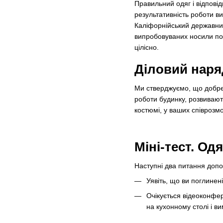
Правильний одяг і відпові
результативність роботи в
Каліфорнійський державний
випробовуваних носили пов
цілісно.
Діловий наря
Ми стверджуємо, що добре 
роботи будинку, розвивают
костюмі, у ваших співрозм
Міні-тест. Од
Наступні два питання допо
Уявіть, що ви поглинені
Очікується відеоконфер
на кухонному столі і в