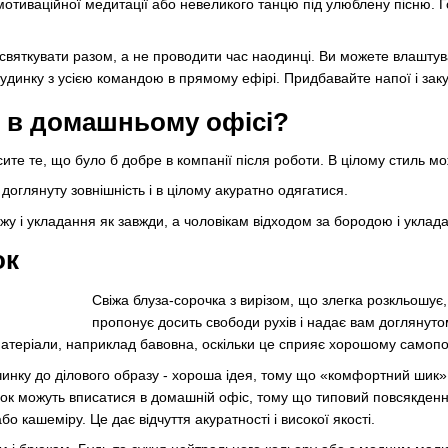
мотиваційної медитації або невеликого танцю під улюблену пісню. Г
святкувати разом, а не проводити час наодинці. Ви можете влаштув
удинку з усією командою в прямому ефірі. Придбавайте напої і заку
 в домашньому офісі?
ите те, що було б добре в компанії після роботи. В цілому стиль м
доглянуту зовнішність і в цілому акуратно одягатися.
яжу і укладання як завжди, а чоловікам відходом за бородою і укла
ок
Св
іжа бл
уза-сорочка з вирізом, що злегка розкльошує
пропонує досить свободи рухів і надає вам доглянуто
атеріали, наприклад бавовна, оскільки це сприяє хорошому самопо
чинку до ділового образу - хороша ідея, тому що «комфортний шик»
ок можуть вписатися в домашній офіс, тому що типовий повсякденн
о кашеміру. Це дає відчуття акуратності і високої якості.