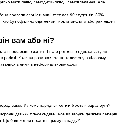
трібно мати певну самодисципліну і самовладання. Але
они провели асоціативний тест для 90 студентів. 50%
, хто був офіційно одягнений, могли мислити абстрактніше і
ін вам або ні?
е і професійне життя. Ті, хто ретельно одягається для
 в роботі. Коли ви розмовляєте по телефону в діловому
лкувалися з ними в неформальному одязі.
ь перед вами. У якому наряді ви хотіли б хотіли зараз бути?
фонні дзвінки тільки сидячи, але ви забули декілька паперів
г. Що б ви хотіли носити в цьому випадку?