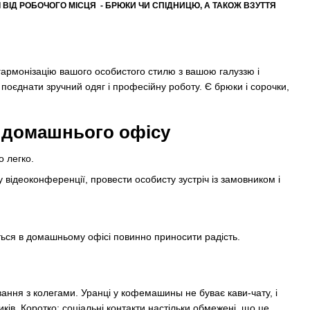
 ВІД РОБОЧОГО МІСЦЯ - БРЮКИ ЧИ СПІДНИЦЮ, А ТАКОЖ ВЗУТТЯ
гармонізацію вашого особистого стилю з вашою галуззю і
єднати зручний одяг і професійну роботу. Є брюки і сорочки,
я домашнього офісу
 легко.
 відеоконференції, провести особисту зустріч із замовником і
ться в домашньому офісі повинно приносити радість.
вання з колегами. Уранці у кофемашины не буває кави-чату, і
ків. Коротко: соціальні контакти настільки обмежені, що це