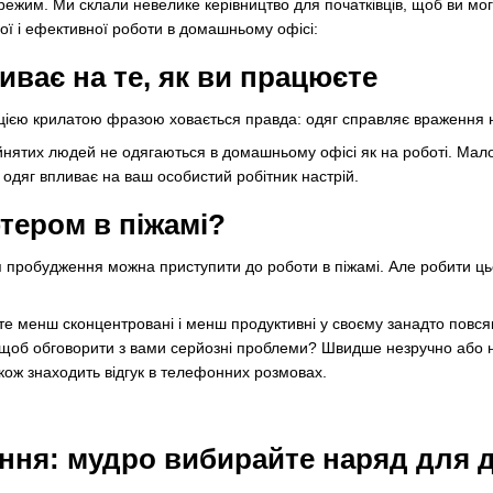
ежим. Ми склали невелике керівництво для початківців, щоб ви мог
ї і ефективної роботи в домашньому офісі:
иває на те, як ви працюєте
 цією крилатою фразою ховається правда: одяг справляє враження 
нятих людей не одягаються в домашньому офісі як на роботі. Мало х
 одяг впливає на ваш особистий робітник настрій.
тером в піжамі?
я пробудження можна приступити до роботи в піжамі. Але робити ць
те менш сконцентровані і менш продуктивні у своєму занадто повсякд
 щоб обговорити з вами серйозні проблеми? Швидше незручно або 
також знаходить відгук в телефонних розмовах.
ня: мудро вибирайте наряд для 