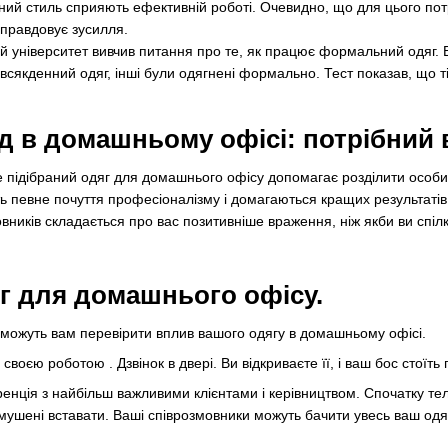
дний стиль сприяють ефективній роботі. Очевидно, що для цього по
иправдовує зусилля.
 університет вивчив питання про те, як працює формальний одяг. В
сякденний одяг, інші були одягнені формально. Тест показав, що ті
д в домашньому офісі: потрібний в
підібраний одяг для домашнього офісу допомагає розділити особист
ь певне почуття професіоналізму і домагаються кращих результатів
овників складається про вас позитивніше враження, ніж якби ви спі
яг для домашнього офісу.
можуть вам перевірити вплив вашого одягу в домашньому офісі.
 своєю роботою . Дзвінок в двері. Ви відкриваєте її, і ваш бос стоїт
енція з найбільш важливими клієнтами і керівництвом. Спочатку теле
имушені вставати. Ваші співрозмовники можуть бачити увесь ваш одя