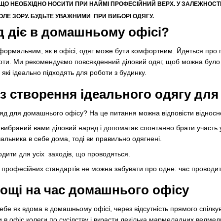
ЩО НЕОБХІДНО НОСИТИ ПРИ НАЙМІ ПРОФЕСІЙНИЙ ВЕРХ.
У ЗАЛЕЖНОСТІ
ОЛЕ ЗОРУ. БУДЬТЕ УВАЖНИМИ ПРИ ВИБОРІ ОДЯГУ.
д діє в домашньому офісі?
формальним, як в офісі, одяг може бути комфортним. Йдеться про 
и. Ми рекомендуємо повсякденний діловий одяг, щоб можна було по
і, які ідеально підходять для роботи з будинку.
із створення ідеального одягу дл
яд для домашнього офісу? На це питання можна відповісти відносно
 вибраний вами діловий наряд і допомагає спонтанно брати участь у
льника в себе дома, тоді ви правильно одягнені.
одити для усіх заходів, що проводяться.
х професійних стандартів не можна забувати про одне: час проводи
рощі на час домашнього офісу
ебе як вдома в домашньому офісі, через відсутність прямого спілку
в офіс колеги по сусідству і вкрасти декілька мармеладних ведмеди