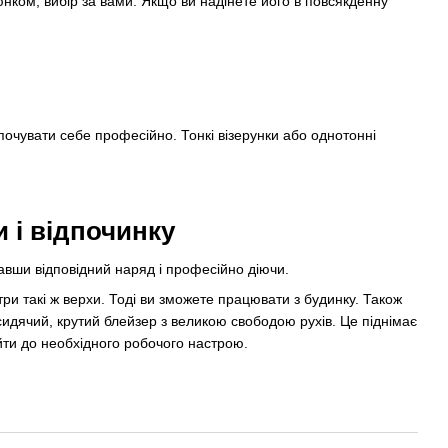
нком, вибір за вами. Якщо ви надінете його в повсякденну
 почувати себе професійно. Тонкі візерунки або однотонні
 і відпочинку
авши відповідний наряд і професійно діючи.
 три такі ж верхи. Тоді ви зможете працювати з будинку. Також
идячий, крутий блейзер з великою свободою рухів. Це піднімає
ійти до необхідного робочого настрою.