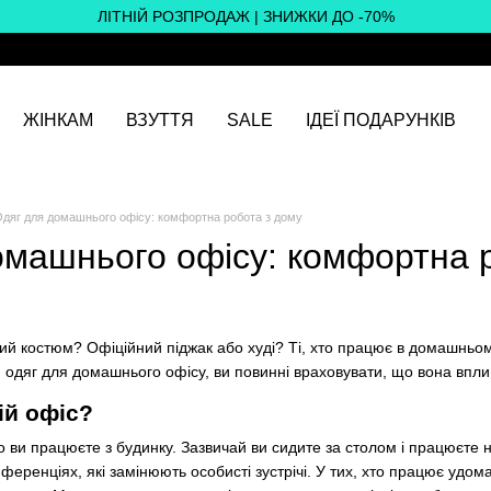
ЛІТНІЙ РОЗПРОДАЖ | ЗНИЖКИ ДО -70%
ЖІНКАМ
ВЗУТТЯ
SALE
ІДЕЇ ПОДАРУНКІВ
дяг для домашнього офісу: комфортна робота з дому
омашнього офісу: комфортна 
ий костюм? Офіційний піджак або худі? Ті, хто працює в домашньому
 одяг для домашнього офісу, ви повинні враховувати, що вона вплив
ій офіс?
 ви працюєте з будинку. Зазвичай ви сидите за столом і працюєте 
нференціях, які замінюють особисті зустрічі. У тих, хто працює удом