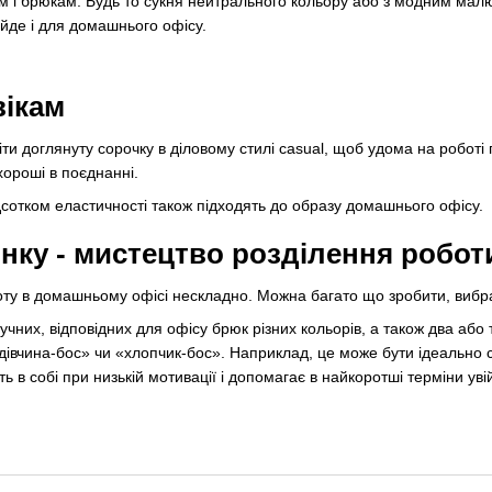
ам і брюкам. Будь то сукня нейтрального кольору або з модним малю
дійде і для домашнього офісу.
ікам
ти доглянуту сорочку в діловому стилі casual, щоб удома на роботі
хороші в поєднанні.
дсотком еластичності також підходять до образу домашнього офісу.
нку - мистецтво розділення роботи
боту в домашньому офісі нескладно. Можна багато що зробити, вибр
ручних, відповідних для офісу брюк різних кольорів, а також два або
дівчина-бос» чи «хлопчик-бос». Наприклад, це може бути ідеально с
ть в собі при низькій мотивації і допомагає в найкоротші терміни ув