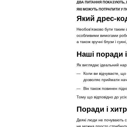
ДВА ПИТАННЯ ПОКАЗУЮТЬ, 
ЯКІ МОЖУТЬ ПОТРАПИТИ У П
Який дрес-ко
Необов'язково бути таким 
особливими вимогами робот
а також зручні блузи і сукн
Наші поради 
Як виглядає ідеальний нар
Коли ви відчуваєте, що
дозволяє приймати нача
Він також повинен підх
Тому що відповідно до усі
Поради і хит
Деякі люди не почувають с
не можна просто стрибнути 