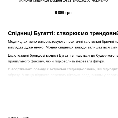
Жіноча спідниця Bugatti 1431 14813/290 Чорна 40
8 089 грн
Спідниці Бугатті: створюємо трендови
Модниці активно використовують практичні та стильні брючні ко
виглядає дуже ніжно. Модна спідниця завжди залишається сим
Ексклюзивні брендові моделі Бугатті впишуться до будь-якого 
правильного фасону, який підкреслить переваги фігури.
В асортименті бренду є актуальні спідниці-олівець, які підходя
образу. А якщо віддаєте перевагу цікавим поєднанням у спорт
Чому варто купити спідниці Bugatti в У
Носити спідниці Bugatti модно та зручно. Виробник шиє одяг з 
Сучасний жіночий одяг від Бугатті має низку переваг, у тому ч
зручні під час носіння.
В асортименті німецького виробника великий вибір молодіжних