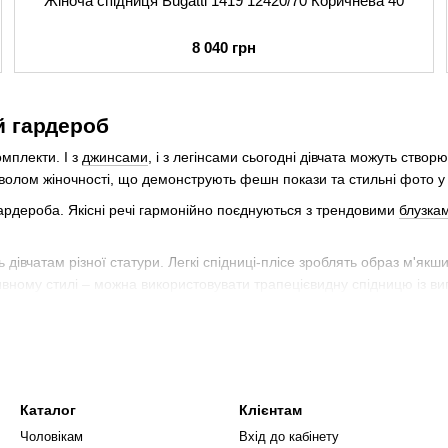
Жіноча спідниця Bugatti 1419 12420/70 Коричнева 40
8 040 грн
й гардероб
мплекти. І з
джинсами
, і з легінсами сьогодні дівчата можуть створ
волом жіночності, що демонструють фешн покази та стильні фото у
гардероба. Якісні речі гармонійно поєднуються з трендовими
блузка
ть дівчатам різної статури. Легкі спідниці-плісе зроблять образ м'я
ивному стилі – можна використовувати трапецієвидну спідницю із в
країні?
дорогих, якісних матеріалів. Бренд використовує натуральні типи тка
ислі для нього характерна відмінна якість пошиття. Стилісти рекомен
Каталог
Клієнтам
 моделей. Вам залишається лише відкрити каталог та обрати ідеаль
Чоловікам
Вхід до кабінету