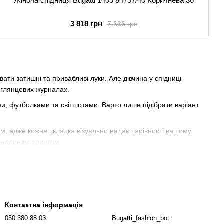
Жіноча спідниця Bugatti 1405 84757/40 Коричнева 36
3 818 грн
7 636 грн
ювати затишні та привабливі луки. Але дівчина у спідниці
 глянцевих журналах.
ми
, футболками та світшотами. Варто лише підібрати варіант
кшим, адже кожна складка візуально надає чарівності вашому
игадливим принтом.
нин з невеликою кількістю домішок для зносостійкості виробу.
дують купити фірмові спідниці Bugatti, адже вони неймовірно
Контактна інформація
ний варіант спідниці правильного розміру та фасону. Приємна
050 380 88 03
Bugatti_fashion_bot