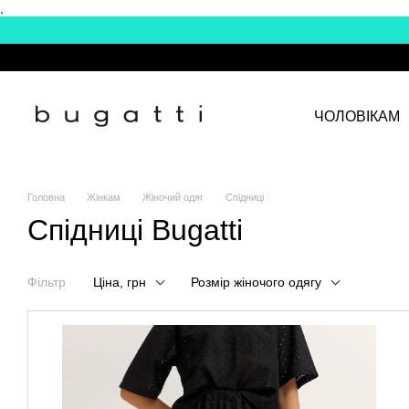
,
Перейти до основного контенту
ЧОЛОВІКАМ
Головна
Жінкам
Жіночий одяг
Спідниці
Спідниці Bugatti
Фільтр
Ціна, грн
Розмір жіночого одягу