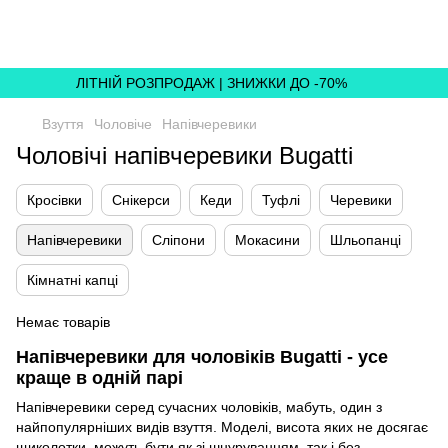
,
ЛІТНІЙ РОЗПРОДАЖ | ЗНИЖКИ ДО -70%
Взуття
Чоловіче
Напівчеревики
Чоловічі напівчеревики Bugatti
Кросівки
Снікерси
Кеди
Туфлі
Черевики
Напівчеревики
Сліпони
Мокасини
Шльопанці
Кімнатні капці
Немає товарів
Напівчеревики для чоловіків Bugatti - усе
краще в одній парі
Напівчеревики серед сучасних чоловіків, мабуть, один з
найпопулярніших видів взуття. Моделі, висота яких не досягає
щиколотки, можуть бути як зі шнуруванням, так і без,