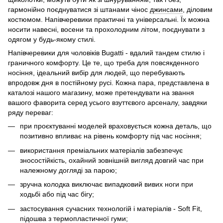
гармонійно поєднуватися зі штанами чінос
джинсами
, діловим
костюмом. Напівчеревики практичні та універсальні. Їх можна
носити навесні, восени та прохолодним літом, поєднувати з
одягом у будь-якому стилі.
Напівчеревики для чоловіків Bugatti - вдалий тандем стилю і
граничного комфорту. Це те, що треба для повсякденного
носіння, ідеальний вибір для людей, що перебувають
впродовж дня в постійному русі. Кожна пара, представлена в
каталозі нашого магазину, може претендувати на звання
вашого фаворита серед усього взуттєвого арсеналу, завдяки
ряду переваг:
при проєктуванні моделей враховується кожна деталь, що
позитивно впливає на рівень комфорту під час носіння;
використання преміальних матеріалів забезпечує
зносостійкість, охайний зовнішній вигляд довгий час при
належному догляді за парою;
зручна колодка виключає випадковий вивих ноги при
ходьбі або під час бігу;
застосування сучасних технологій і матеріалів - Soft Fit,
підошва з термопластичної гуми;