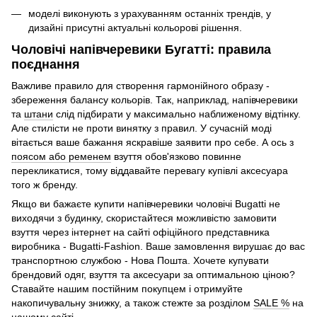
моделі виконують з урахуванням останніх трендів, у
дизайні присутні актуальні кольорові рішення.
Чоловічі напівчеревики Бугатті: правила
поєднання
Важливе правило для створення гармонійного образу -
збереження балансу кольорів. Так, наприклад, напівчеревики
та
штани
слід підбирати у максимально наближеному відтінку.
Але стилісти не проти винятку з правил. У сучасній моді
вітається ваше бажання яскравіше заявити про себе. А ось з
поясом або ременем
взуття обов'язково повинне
перекликатися, тому віддавайте перевагу купівлі аксесуара
того ж бренду.
Якщо ви бажаєте купити напівчеревики чоловічі Bugatti не
виходячи з будинку, скористайтеся можливістю замовити
взуття через інтернет на сайті офіційного представника
виробника - Bugatti-Fashion. Ваше замовлення вирушає до вас
транспортною службою - Нова Пошта. Хочете купувати
брендовий одяг, взуття та аксесуари за оптимальною ціною?
Ставайте нашим постійним покупцем і отримуйте
накопичувальну знижку, а також стежте за розділом
SALE %
на
нашому сайті.