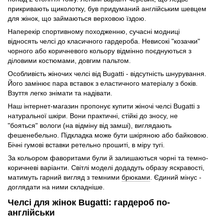
прикривають щиколотку, був придуманий англійським шевцем
для жінок, що займаються верховою їздою.
Наперекір спортивному походженню, сучасні модниці
відносять челсі до класичного гардероба. Невисокі "козачки"
чорного або коричневого кольору відмінно поєднуються з
діловими костюмами, довгим пальтом.
Особливість жіночих челсі від Bugatti - відсутність шнурування.
Його замінює пара вставок з еластичного матеріалу з боків.
Взуття легко знімати та надівати.
Наш інтернет-магазин пропонує купити жіночі челсі Bugatti з
натуральної шкіри. Вони практичні, стійкі до зносу, не
"бояться" вологи (на відміну від замші), виглядають
фешенебельно. Підкладка може бути шкіряною або байковою.
Бічні гумові вставки ретельно прошиті, в міру тугі.
За кольором фаворитами були й залишаються чорні та темно-
коричневі варіанти. Світлі моделі додадуть образу яскравості,
матимуть гарний вигляд з темними
брюками
. Єдиний мінус -
доглядати на ними складніше.
Челсі для жінок Bugatti: гардероб по-
англійськи