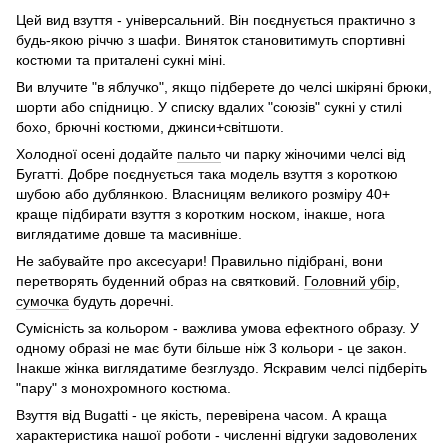
Цей вид взуття - універсальний. Він поєднується практично з
будь-якою річчю з шафи. Виняток становитимуть спортивні
костюми та приталені сукні міні.
Ви влучите "в яблучко", якщо підберете до челсі шкіряні брюки,
шорти або спідницю. У списку вдалих "союзів" сукні у стилі
бохо, брючні костюми, джинси+світшоти.
Холодної осені додайте
пальто
чи парку жіночими челсі від
Бугатті. Добре поєднується така модель взуття з короткою
шубою або дублянкою. Власницям великого розміру 40+
краще підбирати взуття з коротким носком, інакше, нога
виглядатиме довше та масивніше.
Не забувайте про аксесуари! Правильно підібрані, вони
перетворять буденний образ на святковий.
Головний убір
,
сумочка
будуть доречні.
Сумісність за кольором - важлива умова ефектного образу. У
одному образі не має бути більше ніж 3 кольори - це закон.
Інакше жінка виглядатиме безглуздо. Яскравим челсі підберіть
"пару" з монохромного костюма.
Взуття від Bugatti - це якість, перевірена часом. А краща
характеристика нашої роботи - численні відгуки задоволених