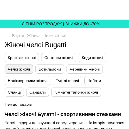
,
ЛІТНІЙ РОЗПРОДАЖ | ЗНИЖКИ ДО -70%
Взуття
Жіноче
Челсі жіночі
Жіночі челсі Bugatti
Кросівки жіночі
Снікерси жіночі
Кеди жіночі
Челсі жіночі
Ботильйони
Черевики жіночі
Напівчеревики жіночі
Туфлі жіночі
Чоботи
Сланці
Сандалії
Кімнатні тапочки жіночі
Немає товарів
Челсі жіночі Бугатті - спортивними стежками
Челсі - лідери по зручності серед черевиків. Їх історія почалася
понад 2 століття тому. Легкий варіант черевик, що ледве