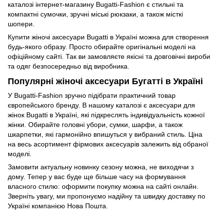
каталозі інтернет-магазину Bugatti-Fashion є стильні та
компактні сумочки, зручні міські рюкзаки, а також місткі
шопери.
Купити жіночі аксесуари Bugatti в Україні можна для створення
будь-якого образу. Просто обирайте оригінальні моделі на
офіційному сайті. Так ви замовляєте якісні та довговічні вироби
та одяг безпосередньо від виробника.
Популярні жіночі аксесуари Бугатті в Україні
У Bugatti-Fashion зручно підібрати практичний товар
європейського бренду. В нашому каталозі є аксесуари для
жінок Bugatti в Україні, які підкреслять індивідуальність кожної
жінки. Обирайте головні убори, сумки, шарфи, а також
шкарпетки, які гармонійно впишуться у вибраний стиль. Ціна
на весь асортимент фірмових аксесуарів залежить від обраної
моделі.
Замовити актуальну новинку сезону можна, не виходячи з
дому. Тепер у вас буде ще більше часу на формування
власного стилю: оформити покупку можна на сайті онлайн.
Зверніть увагу, ми пропонуємо надійну та швидку доставку по
Україні компанією Нова Пошта.