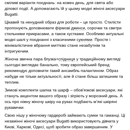
сміливі варіанти поєднань: на кожен день, для свята або
ділової події. А допомагають їй у цьому модні жіночі аксесуари
Bugatti.
Цікавий та ненудний образ для роботи – це просто. Стилісти
пропонують доповнювати фірмові
джинси
, сорочки та светри
стильними прикрасами, а також хустками. Особливо актуальні
модні шалі у поєднанні з класичними
сукнями
. Просте і
мінімалістичне вбрання миттєво стане незабутнім та
інтригуючим.
Жіноча звична пара блузка+
спідниця
у традиційному вигляді
сьогодні виглядає банально, тому європейський бренд
рекомендує доповнити такий ансамбль палантином. Образ
набуде не тільки актуальності, але й стане більш затишним та
теплим.
Зимові комплекти шапка та шарф – обов'язкові аксесуари, які
стануть акцентом вашого образу і зігріють у морозний день. А
ось про ніжну жіночу шкіру на руках подбають м'які шкіряні
рукавички.
Свою нішу у жіночому гардеробі займають сумки та гаманці. Ці
незамінні жіночі аксесуари Bugatti використовують дівчата у
Києві, Харкові, Одесі, щоб зробити образ завершеним. У