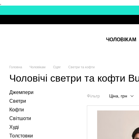
,
Перейти до основного контенту
ЧОЛОВІКАМ
Головна
Чоловікам
Одяг
Светри та кофти
Чоловічі светри та кофти Bu
Джемпери
Фільтр
Ціна, грн
Светри
Кофти
Світшоти
Худі
Толстовки