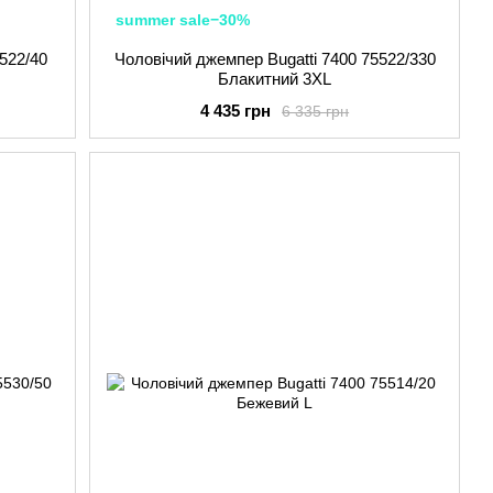
summer sale−30%
522/40
Чоловічий джемпер Bugatti 7400 75522/330
Блакитний 3XL
4 435 грн
6 335 грн