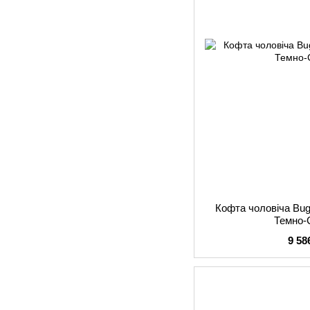
Кофта чоловіча Bug
Темно-
9 58