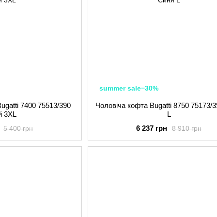
summer sale−30%
ugatti 7400 75513/390
Чоловіча кофта Bugatti 8750 75173/
й 3XL
L
6 237 грн
5 400 грн
8 910 грн