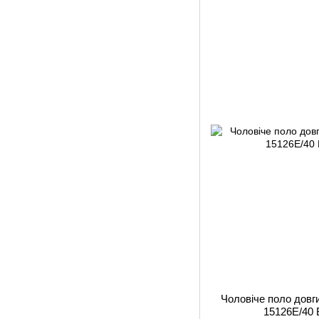
Чоловіче поло довги
15126E/40