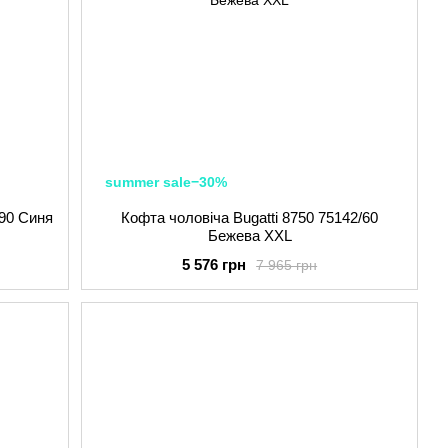
summer sale−30%
390 Синя
Кофта чоловіча Bugatti 8750 75142/60
Бежева XXL
5 576 грн
7 965 грн