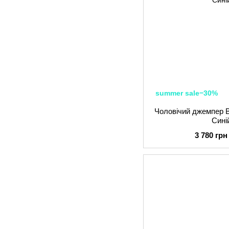
summer sale−30%
Чоловічий джемпер B
Сині
3 780 грн