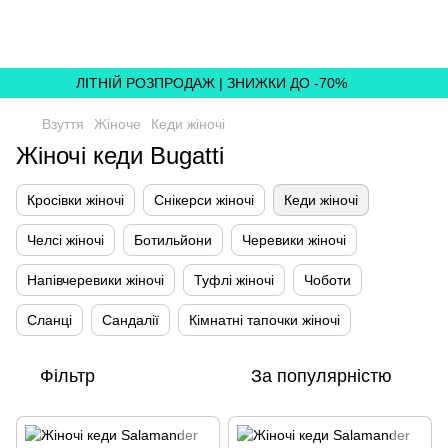
,
ЛІТНІЙ РОЗПРОДАЖ | ЗНИЖКИ ДО -70%
Взуття
Жіноче
Кеди жіночі
Жіночі кеди Bugatti
Кросівки жіночі
Снікерси жіночі
Кеди жіночі
Челсі жіночі
Ботильйони
Черевики жіночі
Напівчеревики жіночі
Туфлі жіночі
Чоботи
Сланці
Сандалії
Кімнатні тапочки жіночі
Фільтр
За популярністю