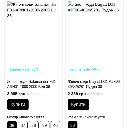
summer sale−30%
summer sale−50%
1
Жіночі кеди Salamander F31-
Жіночі кеди Bagatt D31-AJF08-
ARN01-1000-2000 Білі 36
4034/5281 Пудра 38
3 985 грн
2 339 грн
5 693 грн
4 678 грн
Купити
Купити
Розмір жіночого взуття
Розмір жіночого взуття
36
37
38
39
40
38