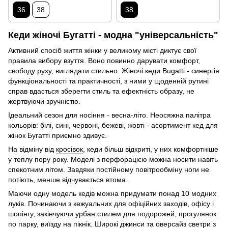
36
38
38
Кеди жіночі Бугатті - модна "універсальність"
Активний спосіб життя жінки у великому місті диктує свої
правила вибору взуття. Воно повинно дарувати комфорт,
свободу руху, виглядати стильно. Жіночі кеди Вugatti - синергія
функціональності та практичності, з ними у щоденній рутині
справ вдасться зберегти стиль та ефектність образу, не
жертвуючи зручністю.
Ідеальний сезон для носіння - весна-літо. Неосяжна палітра
кольорів: білі, сині, червоні, бежеві, жовті - асортимент кед для
жінок Бугатті приємно здивує.
На відміну від
кросівок
, кеди більш відкриті, у них комфортніше
у теплу пору року. Моделі з перфорацією можна носити навіть
спекотним літом. Завдяки постійному повітрообміну ноги не
потіють, менше відчувається втома.
Маючи одну модель кедів можна придумати понад 10 модних
луків. Починаючи з кежуальних для офіційних заходів, офісу і
шопінгу, закінчуючи урбан стилем для подорожей, прогулянок
по парку, виїзду на пікнік. Широкі джинси та оверсайз
светри
з