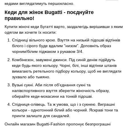
кедами виглядатимуть першокласно.
Кеди для жінок Bugatti - поєднуйте
правильно!
Купити жіночі кеди Бугатті варто, заздалегідь вирішивши з яким
одягом ви хочете їх носити:
Спідниці вільного крою. Взуття на низькій підошві відтінків
білого і сірого буде вдалим "низом". Доповніть образ
чорним/білим піджаком з рукавом 3/4.
Комбінезон, завужені джинси. Під синій денім підійдуть
кеди будь-якого кольору. Чорні, білі, інші відтінки штанів
вимагають ретельного підбору кольору, щоб не виглядати
зухвало або тьмяно.
Вузькі сукні. Аби після об'єднання сукні та
напівспортивного взуття зберегти жіночність образу,
обирайте кеди-мокасини на тонкій підошві.
Спідниця-олівець. Та ж умова, що і з сукнею. Виграшні
кольори - однотонний білий або чорний. Яскраві тони та
принти залиште для сандалей.
Онлайн магазин Bugatti-Fashion пропонує безпрограшні