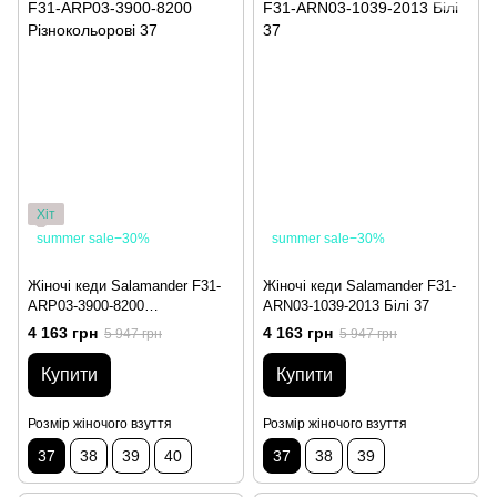
Хіт
summer sale−30%
summer sale−30%
Жіночі кеди Salamander F31-
Жіночі кеди Salamander F31-
ARP03-3900-8200
ARN03-1039-2013 Білі 37
Різнокольорові 37
4 163 грн
4 163 грн
5 947 грн
5 947 грн
Купити
Купити
Розмір жіночого взуття
Розмір жіночого взуття
37
38
39
40
37
38
39