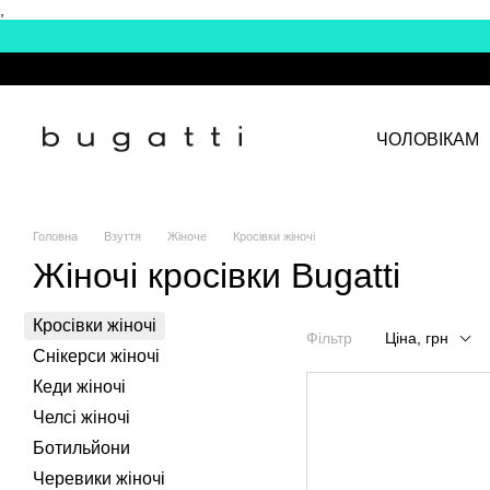
,
Перейти до основного контенту
ЧОЛОВІКАМ
Головна
Взуття
Жіноче
Кросівки жіночі
Жіночі кросівки Bugatti
Кросівки жіночі
Фільтр
Ціна, грн
Снікерси жіночі
Кеди жіночі
Челсі жіночі
Ботильйони
Черевики жіночі