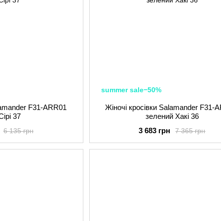
summer sale−50%
alamander F31-ARR01
Жіночі кросівки Salamander F31-
Сірі 37
зелений Хакі 36
3 683 грн
6 135 грн
7 365 грн