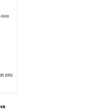
500 2052
ня