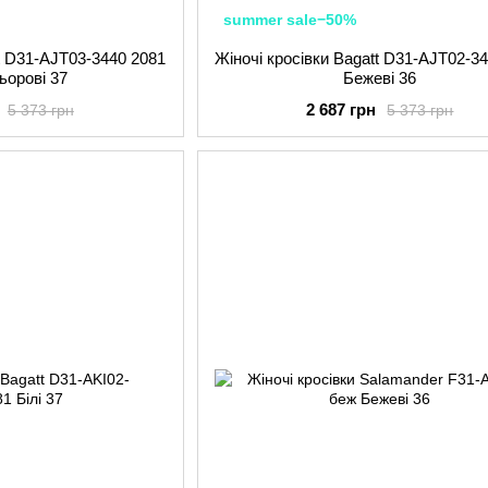
summer sale−50%
tt D31-AJT03-3440 2081
Жіночі кросівки Bagatt D31-AJT02-3
ьорові 37
Бежеві 36
2 687 грн
5 373 грн
5 373 грн