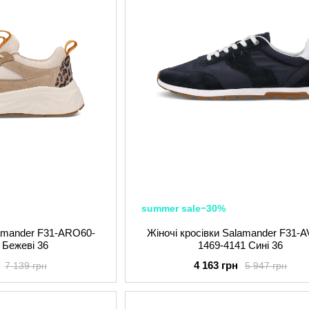
summer sale−30%
lamander F31-ARO60-
Жіночі кросівки Salamander F31-
 Бежеві 36
1469-4141 Сині 36
4 163 грн
7 139 грн
5 947 грн