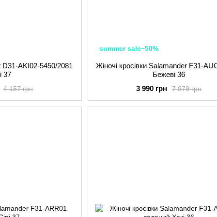
summer sale−50%
tt D31-AKI02-5450/2081
Жіночі кросівки Salamander F31-AU
і 37
Бежеві 36
3 990 грн
4 157 грн
7 979 грн