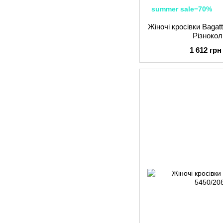
summer sale−70%
Жіночі кросівки Baga
Різнокол
1 612 грн