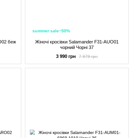
summer sale−50%
O02 беж
Жіночі кросівки Salamander F31-AUO01
чорний Чорні 37
3 990 грн
7 979 грн