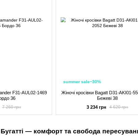
summer sale−30%
mander F31-AUL02-1469
Жіночі кросівки Bagatt D31-AKI01-5
ордо 36
Бежеві 38
3 234 грн
7 260 грн
4 620 грн
і Бугатті — комфорт та свобода пересуван