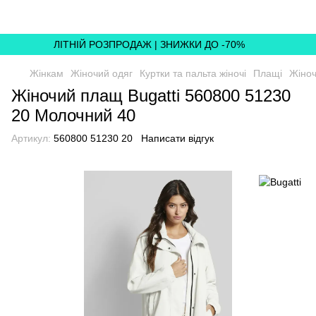
ЛІТНІЙ РОЗПРОДАЖ | ЗНИЖКИ ДО -70%
Жінкам
Жіночий одяг
Куртки та пальта жіночі
Плащі
Жіноч
Жіночий плащ Bugatti 560800 51230
20 Молочний 40
Артикул:
560800 51230 20
Написати відгук