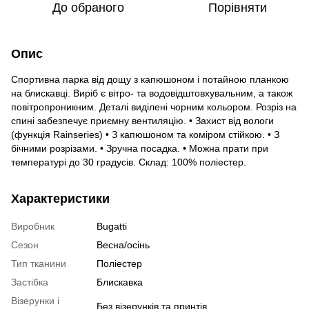
До обраного
Порівняти
Опис
Спортивна парка від дощу з капюшоном і потайною планкою
на блискавці. Виріб є вітро- та водовідштовхувальним, а також
повітропроникним. Деталі виділені чорним кольором. Розріз на
спині забезпечує приємну вентиляцію. • Захист від вологи
(функція Rainseries) • З капюшоном та коміром стійкою. • З
бічними розрізами. • Зручна посадка. • Можна прати при
температурі до 30 градусів. Склад: 100% поліестер.
Характеристики
Виробник
Bugatti
Сезон
Весна/осінь
Тип тканини
Поліестер
Застібка
Блискавка
Візерунки і
Без візерунків та принтів