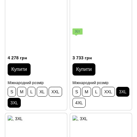
Хіт
4 278 грн
3 733 грн
Купити
Купити
Міжнародний розмір
Міжнародний розмір
S
M
L
XL
XXL
S
M
L
XXL
3XL
3XL
4XL