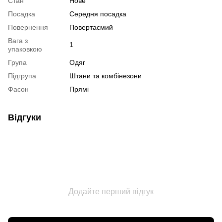
Стан
Нове
Посадка
Середня посадка
Повернення
Повертаємий
Вага з
1
упаковкою
Група
Одяг
Підгрупа
Штани та комбінезони
Фасон
Прямі
Відгуки
Додайте перший відгук