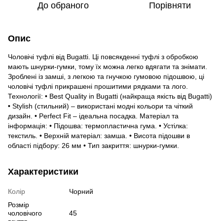
До обраного
Порівняти
Опис
Чоловічі туфлі від Bugatti. Ці повсякденні туфлі з обробкою
мають шнурки-гумки, тому їх можна легко вдягати та знімати.
Зроблені із замші, з легкою та гнучкою гумовою підошвою, ці
чоловічі туфлі прикрашені прошитими рядками та лого.
Технології: • Best Quality in Bugatti (найкраща якість від Bugatti)
• Stylish (стильний) – використані модні кольори та чіткий
дизайн. • Perfect Fit – ідеальна посадка. Матеріал та
інформація: • Підошва: термопластична гума. • Устілка:
текстиль. • Верхній матеріал: замша. • Висота підошви в
області підбору: 26 мм • Тип закриття: шнурки-гумки.
Характеристики
Колір
Чорний
Розмір
чоловічого
45