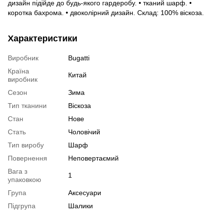
дизайн підійде до будь-якого гардеробу. • тканий шарф. •
коротка бахрома. • двоколірний дизайн. Склад: 100% віскоза.
Характеристики
Виробник
Bugatti
Країна
Китай
виробник
Сезон
Зима
Тип тканини
Віскоза
Стан
Нове
Стать
Чоловічий
Тип виробу
Шарф
Повернення
Неповертаємий
Вага з
1
упаковкою
Група
Аксесуари
Підгрупа
Шалики