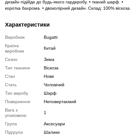
дизайн підійде до будь-якого гардеробу. • тканий шарф. •
коротка бахрома. • двоколірний дизайн. Склад: 100% віскоза.
Характеристики
Виробник
Bugatti
Країна
Китай
виробник
Сезон
Зима
Тип тканини
Віскоза
Стан
Нове
Стать
Чоловічий
Тип виробу
Шарф
Повернення
Неповертаємий
Вага з
1
упаковкою
Група
Аксесуари
Підгрупа
Шалики