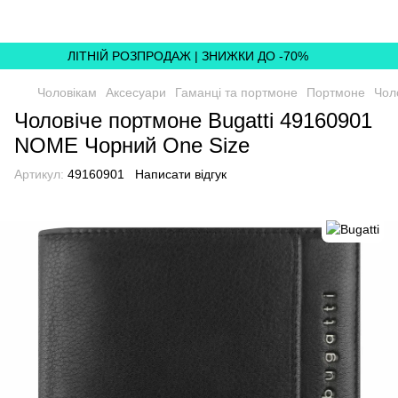
ЛІТНІЙ РОЗПРОДАЖ | ЗНИЖКИ ДО -70%
Чоловікам
Аксесуари
Гаманці та портмоне
Портмоне
Чол
Чоловіче портмоне Bugatti 49160901
NOME Чорний One Size
Артикул:
49160901
Написати відгук