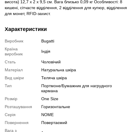
висота) 12,7 х 2 х 9,5 см. Вага близько 0,09 кг Особливості: 8
кишені, сітчасте відділення, 2 відділення для купюр, відділення
для монет, RFID-захист.
Характеристики
Виробник
Bugatti
Країна
Індія
виробник
Стать
Чоловічий
Матеріал
Натуральна шкіра
Вид шкіри
Теляча шкіра
Тип
Портмоне/Бумажник для нагрудного
кармана
Розмір
One Size
Розташування
Горизонтальне
Серія
NOME
Повернення
Повертаємий
Вага з