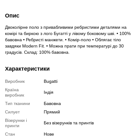
Опис
Двоколірне поло з привабливими ребристими деталями на
комірі та биркою з лого Бугатті у лівому боковому шві. • 100%
бавовна • Ребристі манжети. • Комір-поло • Облягає тіло
завдяки Modern Fit. • Можна прати при температурі до 30
градусів. Склад: 100% бавовна.
Характеристики
Виробник
Bugatti
Країна
Індія
виробник
Тип тканини
Бавовна
Силует
Прямий
Візерунки і
Без візерунків та принтів
принти
Стан
Нове