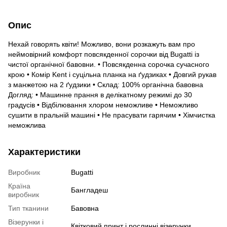
Опис
Нехай говорять квіти! Можливо, вони розкажуть вам про
неймовірний комфорт повсякденної сорочки від Bugatti із
чистої органічної бавовни. • Повсякденна сорочка сучасного
крою • Комір Kent і суцільна планка на ґудзиках • Довгий рукав
з манжетою на 2 ґудзики • Склад: 100% органічна бавовна
Догляд: • Машинне прання в делікатному режимі до 30
градусів • Відбілювання хлором неможливе • Неможливо
сушити в пральній машині • Не прасувати гарячим • Хімчистка
неможлива
Характеристики
Виробник
Bugatti
Країна
Бангладеш
виробник
Тип тканини
Бавовна
Візерунки і
Квітковий принт і рослинні візерунки