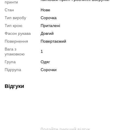
принти
Стан
Нове
Тип виробу
Сорочка
Тип крою
Приталені
Фасон рукава
Довгий
Повернення
Повертаємий
Вага з
1
упаковкою
Група
Одяг
Підгрупа
Сорочки
Відгуки
Додайте перший відгук