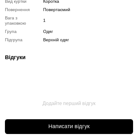
Вид куртки
Коротка
Повернення
Повертаємий
Вага з
1
упаковкою
Група
Одяг
Підгрупа
Верхній одяг
Відгуки
Додайте перший відгук
Написати відгук