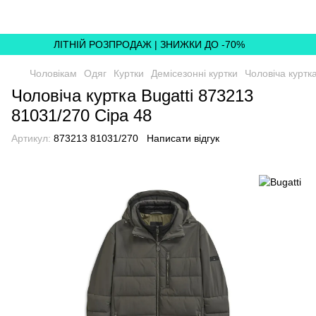
ЛІТНІЙ РОЗПРОДАЖ | ЗНИЖКИ ДО -70%
Чоловікам
Одяг
Куртки
Демісезонні куртки
Чоловіча куртк
Чоловіча куртка Bugatti 873213
81031/270 Сіра 48
Артикул:
873213 81031/270
Написати відгук