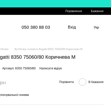
Порівняння
Бажання
050 380 88 03
Вхід
Укр
тболки
Футболка чоловіча Bugatti 8350 75060/80 Коричнева M
gatti 8350 75060/80 Коричнева M
Артикул: 8350 75060/80
Написати відгук
грн
Порівняти
В бажання
опичувальної знижки