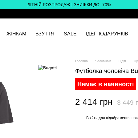
ЛІТНІЙ РОЗПРОДАЖ | ЗНИЖКИ ДО -70%
ЖІНКАМ
ВЗУТТЯ
SALE
ІДЕЇ ПОДАРУНКІВ
Головна
Чоловікам
Одяг
Фу
Футболка чоловіча Bu
Немає в наявності
2 414 грн
3 449 
Ввійти
для відображення нак
%