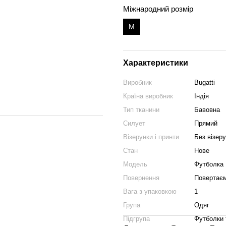
Міжнародний розмір
M
Характеристики
Виробник
Bugatti
Країна виробник
Індія
Тип тканини
Бавовна
Силует
Прямий
Візерунки і принти
Без візеру
Стан
Нове
Модель
Футболка
Повернення
Повертає
Вага з упаковкою
1
Група
Одяг
Підгрупа
Футболки 