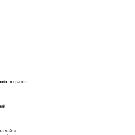
нків та принтів
мий
та майки