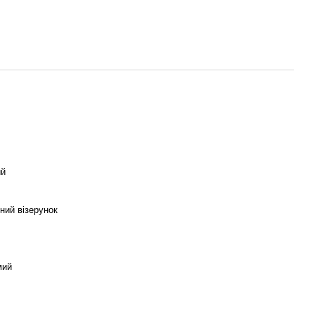
ий
ний візерунок
мий