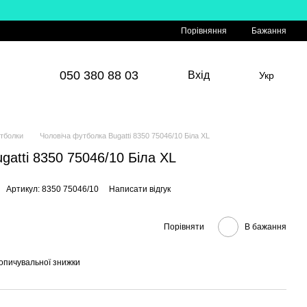
Порівняння
Бажання
050 380 88 03
Вхід
Укр
тболки
Чоловіча футболка Bugatti 8350 75046/10 Біла XL
gatti 8350 75046/10 Біла XL
Артикул: 8350 75046/10
Написати відгук
Порівняти
В бажання
опичувальної знижки