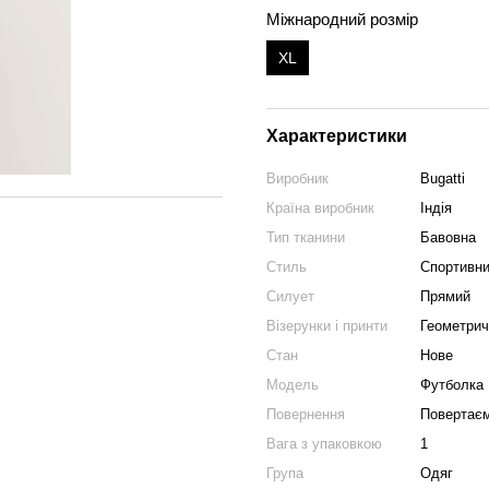
Міжнародний розмір
XL
Характеристики
Виробник
Bugatti
Країна виробник
Індія
Тип тканини
Бавовна
Cтиль
Спортивн
Силует
Прямий
Візерунки і принти
Геометрич
Стан
Нове
Модель
Футболка
Повернення
Повертає
Вага з упаковкою
1
Група
Одяг