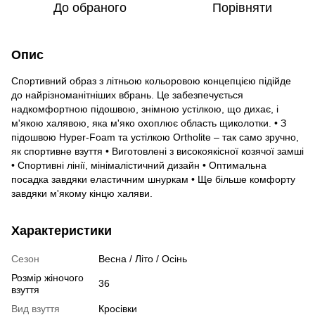
До обраного
Порівняти
Опис
Спортивний образ з літньою кольоровою концепцією підійде
до найрізноманітніших вбрань. Це забезпечується
надкомфортною підошвою, знімною устілкою, що дихає, і
м'якою халявою, яка м'яко охоплює область щиколотки. • З
підошвою Hyper-Foam та устілкою Ortholite – так само зручно,
як спортивне взуття • Виготовлені з високоякісної козячої замші
• Спортивні лінії, мінімалістичний дизайн • Оптимальна
посадка завдяки еластичним шнуркам • Ще більше комфорту
завдяки м'якому кінцю халяви.
Характеристики
Сезон
Весна / Літо / Осінь
Розмір жіночого
36
взуття
Вид взуття
Кросівки