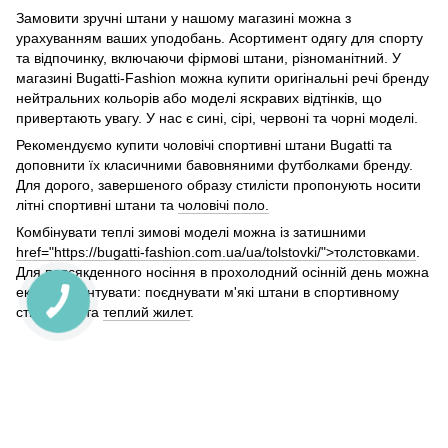
Замовити зручні штани у нашому магазині можна з
урахуванням ваших уподобань. Асортимент одягу для спорту
та відпочинку, включаючи фірмові штани, різноманітний. У
магазині Bugatti-Fashion можна купити оригінальні речі бренду
нейтральних кольорів або моделі яскравих відтінків, що
привертають увагу. У нас є сині, сірі, червоні та чорні моделі.
Рекомендуємо купити чоловічі спортивні штани Bugatti та
доповнити їх класичними бавовняними футболками бренду.
Для дорого, завершеного образу стилісти пропонують носити
літні спортивні штани та
чоловічі поло.
Комбінувати теплі зимові моделі можна із затишними
href="https://bugatti-fashion.com.ua/ua/tolstovki/">толстовками
.
Для повсякденного носіння в прохолодний осінній день можна
експериментувати: поєднувати м'які штани в спортивному
стилі, худі та
теплий жилет
.