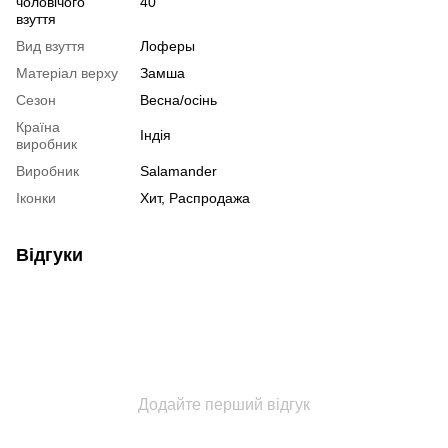
чоловічого
40
взуття
Вид взуття
Лоферы
Матеріал верху
Замша
Сезон
Весна/осінь
Країна
Індія
виробник
Виробник
Salamander
Іконки
Хит, Распродажа
Відгуки
Додайте перший відгук