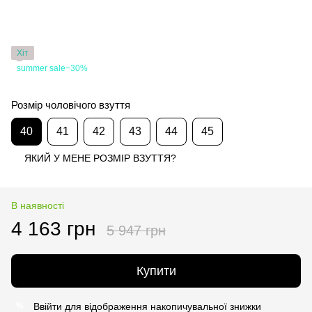
Хіт
summer sale−30%
Розмір чоловічого взуття
40
41
42
43
44
45
ЯКИЙ У МЕНЕ РОЗМІР ВЗУТТЯ?
В наявності
4 163 грн
5 947 грн
Купити
Ввійти
для відображення накопичувальної знижки
%