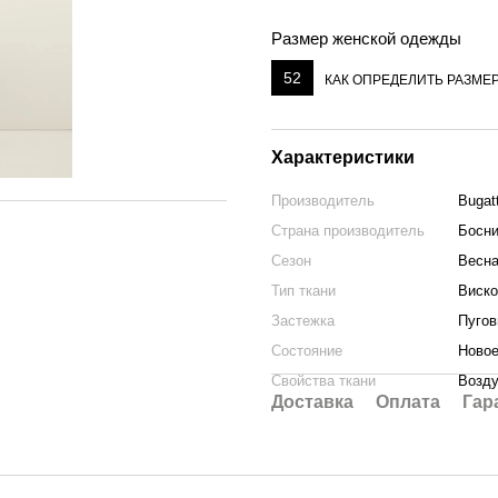
Размер женской одежды
52
КАК ОПРЕДЕЛИТЬ РАЗМЕ
Характеристики
Производитель
Bugatt
Страна производитель
Босни
Сезон
Весна
Тип ткани
Виско
Застежка
Пуго
Состояние
Ново
Свойства ткани
Возду
Доставка
Оплата
Гар