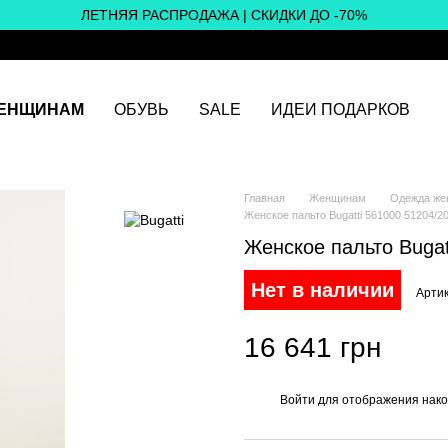
ЛЕТНЯЯ РАСПРОДАЖА | СКИДКИ ДО -70%
ЕНЩИНАМ
ОБУВЬ
SALE
ИДЕИ ПОДАРКОВ
Главная
Женщинам
Одежда же
Женское пальто Bugatti 561000 51204/2
Женское пальто Bugat
Нет в наличии
Артик
16 641 грн
Войти
для отображения нако
%