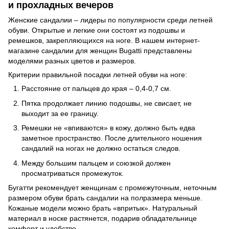
и прохладных вечеров
Женские сандалии – лидеры по популярности среди летней
обуви. Открытые и легкие они состоят из подошвы и
ремешков, закрепляющихся на ноге. В нашем интернет-
магазине сандалии для женщин Bugatti представлены
моделями разных цветов и размеров.
Критерии правильной посадки летней обуви на ноге:
Расстояние от пальцев до края – 0,4-0,7 см.
Пятка продолжает линию подошвы, не свисает, не
выходит за ее границу.
Ремешки не «впиваются» в кожу, должно быть едва
заметное пространство. После длительного ношения
сандалий на ногах не должно остаться следов.
Между большим пальцем и союзкой должен
просматриваться промежуток.
Бугатти рекомендует женщинам с промежуточным, неточным
размером обуви брать сандалии на полразмера меньше.
Кожаные модели можно брать «впритык». Натуральный
материал в носке растянется, подарив обладательнице
комфорт и удобство.