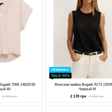
НОВИНКА
SALE−50%
ugatti 7066 14825/30
Женская майка Bugatti 9173 1559
вый 40
Черный M
2 178 грн
4 044 грн
4 355 грн