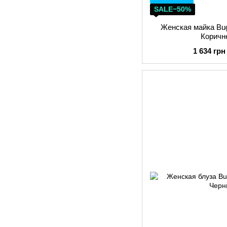
SALE−50%
Женская майка Bug
Коричн
1 634 грн