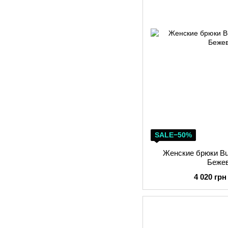
SALE−50%
Женские брюки Bug
Беже
4 020 грн