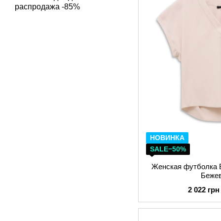
распродажа -85%
НОВИНКА
SALE−50%
Женская футболка B
Беже
2 022 грн