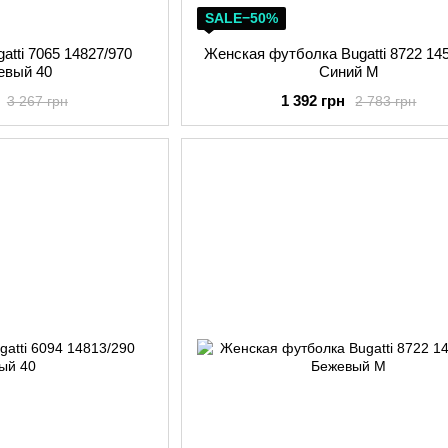
SALE−50%
atti 7065 14827/970
Женская футболка Bugatti 8722 14
евый 40
Синий M
1 392 грн
3 267 грн
2 783 грн