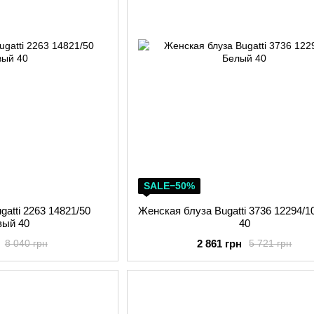
SALE−50%
atti 2263 14821/50
Женская блуза Bugatti 3736 12294/
вый 40
40
2 861 грн
8 040 грн
5 721 грн