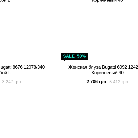
SALE−50%
gatti 8676 12078/340
Женская блуза Bugatti 6092 1242
бой L
Коричневый 40
2 706 грн
3 247 грн
5 412 грн