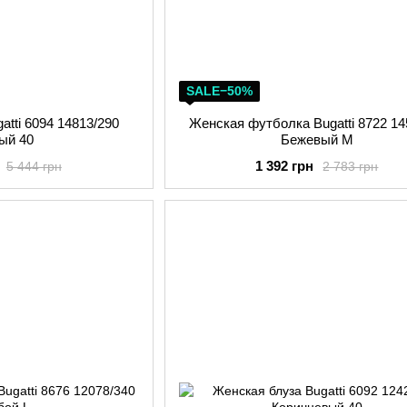
SALE−50%
atti 6094 14813/290
Женская футболка Bugatti 8722 14
ый 40
Бежевый M
1 392 грн
5 444 грн
2 783 грн