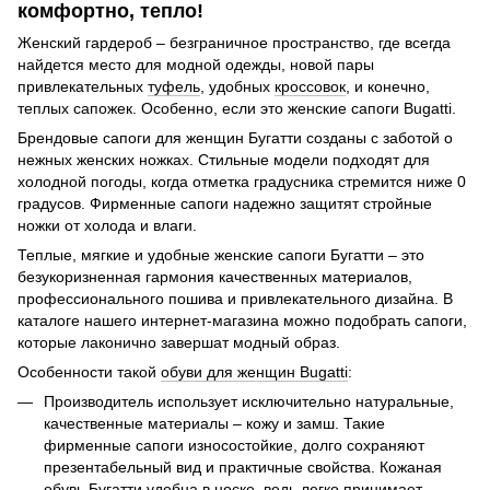
комфортно, тепло!
Женский гардероб – безграничное пространство, где всегда
найдется место для модной одежды, новой пары
привлекательных
туфель
, удобных
кроссовок
, и конечно,
теплых сапожек. Особенно, если это женские сапоги Bugatti.
Брендовые сапоги для женщин Бугатти созданы с заботой о
нежных женских ножках. Стильные модели подходят для
холодной погоды, когда отметка градусника стремится ниже 0
градусов. Фирменные сапоги надежно защитят стройные
ножки от холода и влаги.
Теплые, мягкие и удобные женские сапоги Бугатти – это
безукоризненная гармония качественных материалов,
профессионального пошива и привлекательного дизайна. В
каталоге нашего интернет-магазина можно подобрать сапоги,
которые лаконично завершат модный образ.
Особенности такой
обуви для женщин Bugatti
:
Производитель использует исключительно натуральные,
качественные материалы – кожу и замш. Такие
фирменные сапоги износостойкие, долго сохраняют
презентабельный вид и практичные свойства. Кожаная
обувь Бугатти удобна в носке, ведь легко принимает