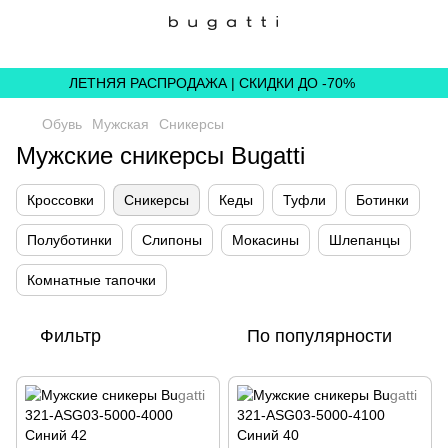
,
ЛЕТНЯЯ РАСПРОДАЖА | СКИДКИ ДО -70%
Обувь
Мужская
Сникерсы
Мужские сникерсы Bugatti
Кроссовки
Сникерсы
Кеды
Туфли
Ботинки
Полуботинки
Слипоны
Мокасины
Шлепанцы
Комнатные тапочки
Фильтр
По популярности