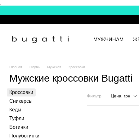
,
Перейти к основному контенту
МУЖЧИНАМ
Ж
Главная
Обувь
Мужская
Кроссовки
Мужские кроссовки Bugatti
Кроссовки
Фильтр
Цена, грн
Сникерсы
Кеды
Туфли
Ботинки
Полуботинки