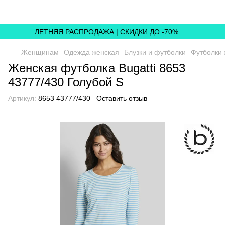
ЛЕТНЯЯ РАСПРОДАЖА | СКИДКИ ДО -70%
Женщинам
Одежда женская
Блузки и футболки
Футболки 
Женская футболка Bugatti 8653
43777/430 Голубой S
Артикул:
8653 43777/430
Оставить отзыв