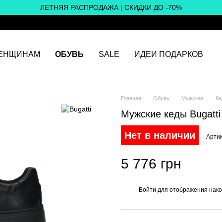
ЛЕТНЯЯ РАСПРОДАЖА | СКИДКИ ДО -70%
ЕНЩИНАМ
ОБУВЬ
SALE
ИДЕИ ПОДАРКОВ
Главная
Обувь
Мужская
Ке
Мужские кеды Bugatt
Нет в наличии
Артик
5 776 грн
Войти
для отображения нако
%