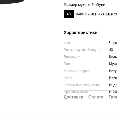
Размер мужской обуви
43
КАКОЙ У МЕНЯ РАЗМЕР О
Характеристики
Цвет
Чер
Размер мужской обуви
43
Вид обуви
Кед
Пол
Муж
Материал верха
Нату
Сезон
Весн
Страна производитель
Инд
Производитель
Bugat
Доставка
Оплата
Гар