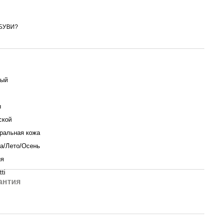
БУВИ?
ный
ы
ской
ральная кожа
а/Лето/Осень
ия
ti
антия