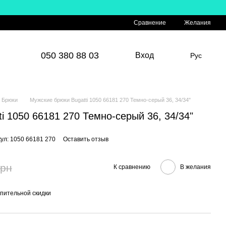
Сравнение
Желания
050 380 88 03
Вход
Рус
Брюки
Мужские брюки Bugatti 1050 66181 270 Темно-серый 36, 34/34"
i 1050 66181 270 Темно-серый 36, 34/34"
ул: 1050 66181 270
Оставить отзыв
грн
К сравнению
В желания
пительной скидки