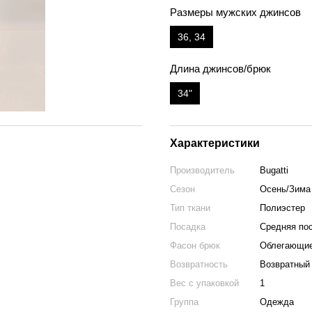
Размеры мужских джинсов
36, 34
Длина джинсов/брюк
34"
Характеристики
Производитель
Bugatti
Сезон
Осень/Зима
Тип ткани
Полиэстер
Посадка
Средняя по
Фасон брюк
Облегающи
Возвратность
Возвратный
Вес с упаковкой
1
Группа
Одежда