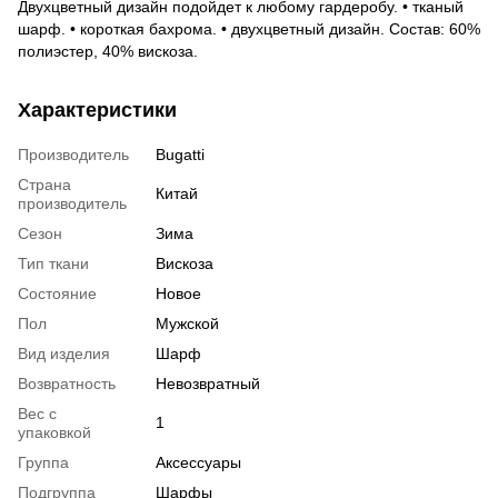
Двухцветный дизайн подойдет к любому гардеробу. • тканый
шарф. • короткая бахрома. • двухцветный дизайн. Состав: 60%
полиэстер, 40% вискоза.
Характеристики
Производитель
Bugatti
Страна
Китай
производитель
Сезон
Зима
Тип ткани
Вискоза
Состояние
Новое
Пол
Мужской
Вид изделия
Шарф
Возвратность
Невозвратный
Вес с
1
упаковкой
Группа
Аксессуары
Подгруппа
Шарфы