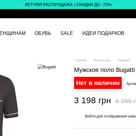
ЛЕТНЯЯ РАСПРОДАЖА | СКИДКИ ДО -70%
ЕНЩИНАМ
ОБУВЬ
SALE
ИДЕИ ПОДАРКОВ
Главная
Мужчинам
Одежда
Мужское поло Bugatti
Нет в наличии
Артик
3 198 грн
6 395 
Войти
для отображения нако
%