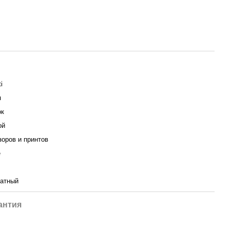
i
я
ок
ой
зоров и принтов
е
атный
антия