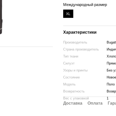
Международный размер
XL
Характеристики
Производитель
Bugatt
Страна производитель
Инди
Тип ткани
Хлоп
Силуэт
Прям
Узоры и принты
Без у
Состояние
Ново
Мoдель
Поло
Возвратность
Возвр
Вес с упаковкой
1
Доставка
Оплата
Гар