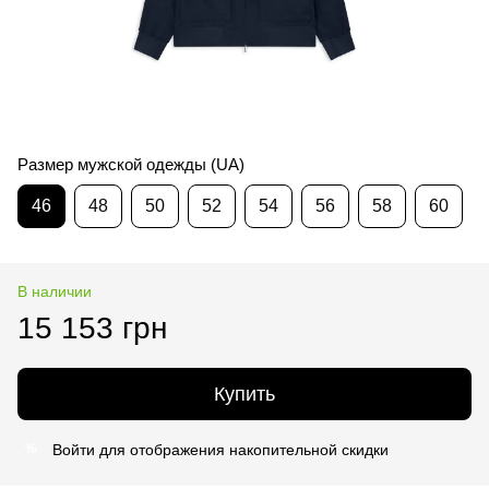
Размер мужской одежды (UA)
46
48
50
52
54
56
58
60
В наличии
15 153 грн
Купить
Войти
для отображения накопительной скидки
%