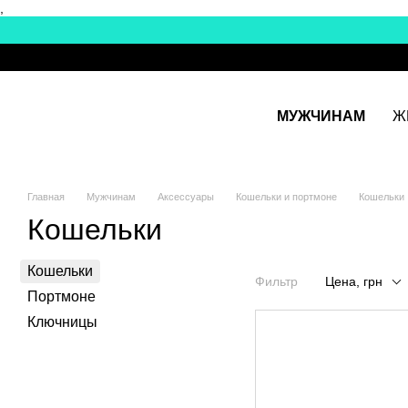
,
Перейти к основному контенту
МУЖЧИНАМ
Ж
Главная
Мужчинам
Аксессуары
Кошельки и портмоне
Кошельки
Кошельки
Кошельки
Фильтр
Цена, грн
Портмоне
Ключницы