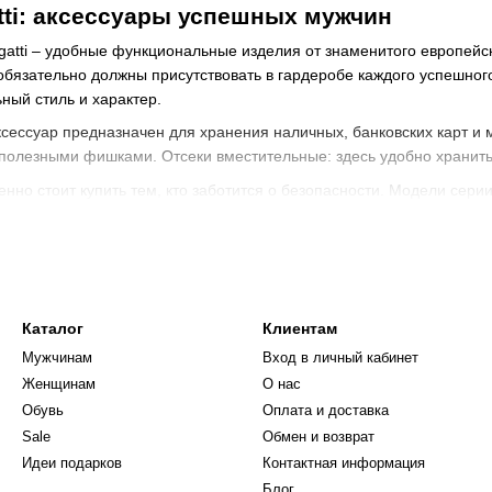
ti: аксессуары успешных мужчин
atti – удобные функциональные изделия от знаменитого европейс
обязательно должны присутствовать в гардеробе каждого успешно
ный стиль и характер.
ессуар предназначен для хранения наличных, банковских карт и
полезными фишками. Отсеки вместительные: здесь удобно хранить
енно стоит купить тем, кто заботится о безопасности. Модели се
онные данные ваших карт.
дизайн – еще одна характерная особенность мужских кошельков B
тивные аксессуары и классические кошельки. Все оригинальные ак
азина Bugatti-Fashion есть модели с гладкой поверхностью, которы
Каталог
Клиентам
легантно. Если вы открыты для экспериментов – в арсенале товар
ностью. Палитра аксессуаров скромная, но не лишена шика – изд
Мужчинам
Вход в личный кабинет
Женщинам
О нас
ужской кошелек Бугатти в онлайн-магази
Обувь
Оплата и доставка
аваемые отличия аксессуаров Bugatti. Кошельки изготавливают из 
Sale
Обмен и возврат
ий и прочный материал приятный на ощупь, прочный. Поверхность 
Идеи подарков
Контактная информация
зическом магазине в Чернигове, Житомире или Киеве вы можете куп
Блог