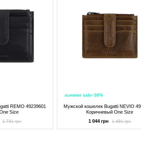
summer sale−30%
gatti REMO 49239601
Мужской кошелек Bugatti NEVIO 4
One Size
Коричневый One Size
1 044 грн
1 741 грн
1 491 грн