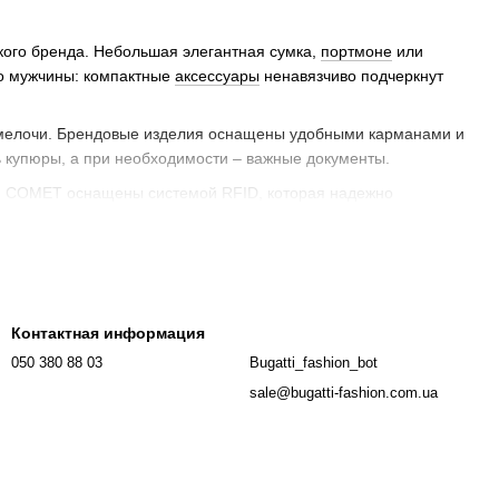
кого бренда. Небольшая элегантная сумка,
портмоне
или
го мужчины: компактные
аксессуары
ненавязчиво подчеркнут
 мелочи. Брендовые изделия оснащены удобными карманами и
 купюры, а при необходимости – важные документы.
рии COMET оснащены системой RFID, которая надежно
ugatti. В ассортименте компании есть элегантные кожаные
сессуары декорированы тиснением в виде логотипа Bugatti.
е подойдут для приверженцев классики. Такие кошельки Бугатти
Контактная информация
ов немецкого бренда есть модели с перфорированной или
елия выполнены в традиционном черном и коричневом цвете.
050 380 88 03
Bugatti_fashion_bot
sale@bugatti-fashion.com.ua
не
натуральной воловьей кожи. Они выглядят безупречно: изящно
моделей может иметь гладкую или рифленую текстуру.
ить кошельки Bugatti из качественных материалов. Сочетание